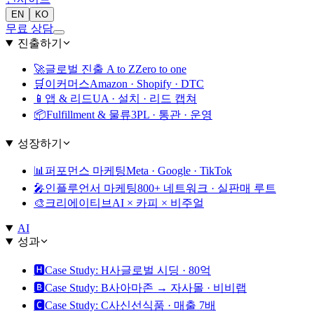
EN
KO
무료 상담
진출하기
🚀
글로벌 진출 A to Z
Zero to one
🛒
이커머스
Amazon · Shopify · DTC
📱
앱 & 리드
UA · 설치 · 리드 캡쳐
📦
Fulfillment & 물류
3PL · 통관 · 운영
성장하기
📊
퍼포먼스 마케팅
Meta · Google · TikTok
🎤
인플루언서 마케팅
800+ 네트워크 · 실판매 루트
🎨
크리에이티브
AI × 카피 × 비주얼
AI
성과
🅷
Case Study: H사
글로벌 시딩 · 80억
🅱️
Case Study: B사
아마존 → 자사몰 · 비비랩
🅲
Case Study: C사
신선식품 · 매출 7배