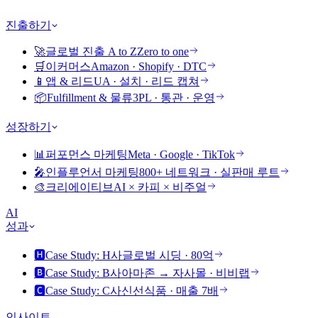
진출하기
🚀
글로벌 진출 A to Z
Zero to one
🛒
이커머스
Amazon · Shopify · DTC
📱
앱 & 리드
UA · 설치 · 리드 캡쳐
📦
Fulfillment & 물류
3PL · 통관 · 운영
성장하기
📊
퍼포먼스 마케팅
Meta · Google · TikTok
🎤
인플루언서 마케팅
800+ 네트워크 · 실판매 루트
🎨
크리에이티브
AI × 카피 × 비주얼
AI
성과
🅷
Case Study: H사
글로벌 시딩 · 80억
🅱️
Case Study: B사
아마존 → 자사몰 · 비비랩
🅲
Case Study: C사
신선식품 · 매출 7배
인사이트